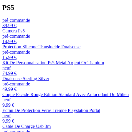
PS5
pré-commande
39,99 €
Camera Ps5
pré-commande
14,99 €
Protection Silicone Translucide Dualsense
pré-commande
15,99 €
Kit De Personnalisation Ps5 Metal Argent Or Titanium
neuf
74,99 €
Dualsense Sterling Silver
pré-commande
49,99 €
Coque Facade Rouge Edition Standard Avec Autocollant Du Milieu
neuf
9,99 €
Ecran De Protection Verre Trempe Playstation Portal
neuf
9,99 €
Cable De Charge Usb 3m
pré-commande