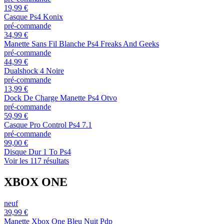
19,99 €
Casque Ps4 Konix
pré-commande
34,99 €
Manette Sans Fil Blanche Ps4 Freaks And Geeks
pré-commande
44,99 €
Dualshock 4 Noire
pré-commande
13,99 €
Dock De Charge Manette Ps4 Otvo
pré-commande
59,99 €
Casque Pro Control Ps4 7.1
pré-commande
99,00 €
Disque Dur 1 To Ps4
Voir les 117 résultats
XBOX ONE
neuf
39,99 €
Manette Xbox One Bleu Nuit Pdp