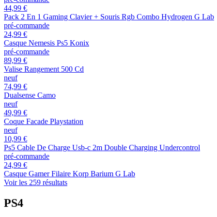
44,99 €
Pack 2 En 1 Gaming Clavier + Souris Rgb Combo Hydrogen G Lab
pré-commande
24,99 €
Casque Nemesis Ps5 Konix
pré-commande
89,99 €
Valise Rangement 500 Cd
neuf
74,99 €
Dualsense Camo
neuf
49,99 €
Coque Facade Playstation
neuf
10,99 €
Ps5 Cable De Charge Usb-c 2m Double Charging Undercontrol
pré-commande
24,99 €
Casque Gamer Filaire Korp Barium G Lab
Voir les 259 résultats
PS4