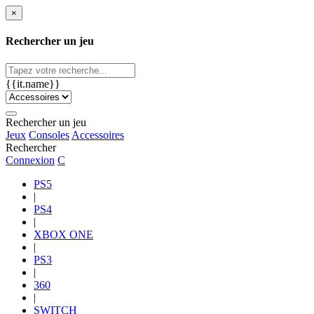
×
Rechercher un jeu
{{it.name}}
Rechercher un jeu
Jeux
Consoles
Accessoires
Rechercher
Connexion
C
PS5
|
PS4
|
XBOX ONE
|
PS3
|
360
|
SWITCH