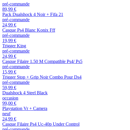
pré-commande
89,99 €
Pack Dualshock 4 Noir + Fifa 21
pré-commande
24,99 €
Casque Ps4 Blanc Konix Fff
pré-commande
19,99 €
Trigger King
pré-commande
24,99 €
Casque Filaire 1.50 M Compatible Ps4/ Ps5
pré-commande
15,99 €
Trigger Stop + Grip Noir Combo Pour Ds4
pré-commande
59,99 €
Dualshock 4 Steel Black
occasion
99,00 €
Playstation Vr + Camera
neuf
24,99 €
Casque Filaire Ps4 Uc-40p Under Control
pré-commande