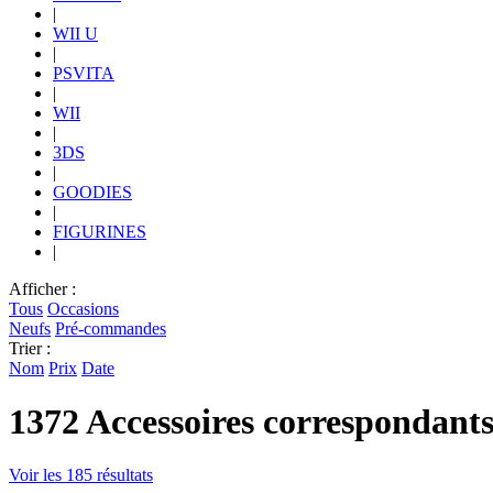
|
WII U
|
PSVITA
|
WII
|
3DS
|
GOODIES
|
FIGURINES
|
Afficher :
Tous
Occasions
Neufs
Pré-commandes
Trier :
Nom
Prix
Date
1372 Accessoires correspondant
Voir les 185 résultats