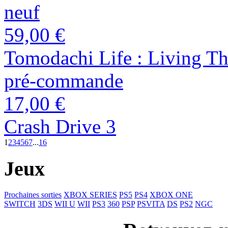
neuf
59,00 €
Tomodachi Life : Living T
pré-commande
17,00 €
Crash Drive 3
1
2
3
4
5
6
7
...
16
Jeux
Prochaines sorties
XBOX SERIES
PS5
PS4
XBOX ONE
SWITCH
3DS
WII U
WII
PS3
360
PSP
PSVITA
DS
PS2
NGC