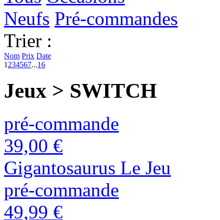
Neufs
Pré-commandes
Trier :
Nom
Prix
Date
1
2
3
4
5
6
7
...
16
Jeux > SWITCH
pré-commande
39,00 €
Gigantosaurus Le Jeu
pré-commande
49,99 €