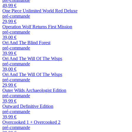
pré-commande
49,99 €
One Piece Unlimited World Red Deluxe
pré-commande
29,99 €
Operation Wolf Returns First Mission
pré-commande
39,00 €
Ori And The Blind Forest
pré-commande
39,99 €
Ori And The Will Of The Wisps
pré-commande
39,00 €
Ori And The Will Of The Wisps
pré-commande
29,99 €
Outer Wilds Archaeologist Edition
pré-commande
39,99 €
Outward Definitive Edition
pré-commande
39,99 €
Overcooked 1 + Overcooked 2
pré-commande