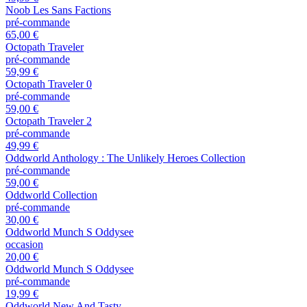
Noob Les Sans Factions
pré-commande
65,00 €
Octopath Traveler
pré-commande
59,99 €
Octopath Traveler 0
pré-commande
59,00 €
Octopath Traveler 2
pré-commande
49,99 €
Oddworld Anthology : The Unlikely Heroes Collection
pré-commande
59,00 €
Oddworld Collection
pré-commande
30,00 €
Oddworld Munch S Oddysee
occasion
20,00 €
Oddworld Munch S Oddysee
pré-commande
19,99 €
Oddworld New And Tasty