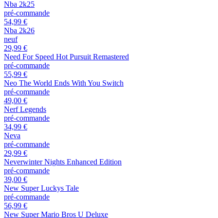
Nba 2k25
pré-commande
54,99 €
Nba 2k26
neuf
29,99 €
Need For Speed Hot Pursuit Remastered
pré-commande
55,99 €
Neo The World Ends With You Switch
pré-commande
49,00 €
Nerf Legends
pré-commande
34,99 €
Neva
pré-commande
29,99 €
Neverwinter Nights Enhanced Edition
pré-commande
39,00 €
New Super Luckys Tale
pré-commande
56,99 €
New Super Mario Bros U Deluxe