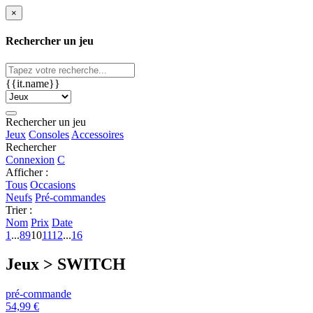
×
Rechercher un jeu
{{it.name}}
Rechercher un jeu
Jeux
Consoles
Accessoires
Rechercher
Connexion
C
Afficher :
Tous
Occasions
Neufs
Pré-commandes
Trier :
Nom
Prix
Date
1
...
8
9
10
11
12
...
16
Jeux > SWITCH
pré-commande
54,99 €