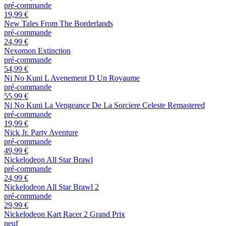
pré-commande
19,99 €
New Tales From The Borderlands
pré-commande
24,99 €
Nexomon Extinction
pré-commande
54,99 €
Ni No Kuni L Avenement D Un Royaume
pré-commande
55,99 €
Ni No Kuni La Vengeance De La Sorciere Celeste Remastered
pré-commande
19,99 €
Nick Jr. Party Aventure
pré-commande
49,99 €
Nickelodeon All Star Brawl
pré-commande
24,99 €
Nickelodeon All Star Brawl 2
pré-commande
29,99 €
Nickelodeon Kart Racer 2 Grand Prix
neuf