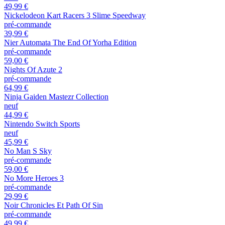
49,99 €
Nickelodeon Kart Racers 3 Slime Speedway
pré-commande
39,99 €
Nier Automata The End Of Yorha Edition
pré-commande
59,00 €
Nights Of Azute 2
pré-commande
64,99 €
Ninja Gaiden Mastezr Collection
neuf
44,99 €
Nintendo Switch Sports
neuf
45,99 €
No Man S Sky
pré-commande
59,00 €
No More Heroes 3
pré-commande
29,99 €
Noir Chronicles Et Path Of Sin
pré-commande
49,99 €