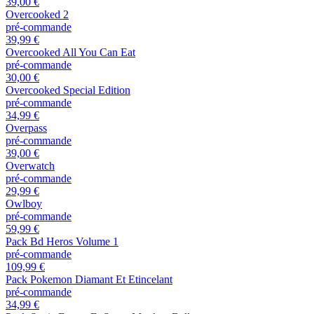
39,00 €
Overcooked 2
pré-commande
39,99 €
Overcooked All You Can Eat
pré-commande
30,00 €
Overcooked Special Edition
pré-commande
34,99 €
Overpass
pré-commande
39,00 €
Overwatch
pré-commande
29,99 €
Owlboy
pré-commande
59,99 €
Pack Bd Heros Volume 1
pré-commande
109,99 €
Pack Pokemon Diamant Et Etincelant
pré-commande
34,99 €