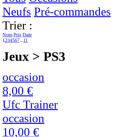
Neufs
Pré-commandes
Trier :
Nom
Prix
Date
1
2
3
4
5
6
7
...
11
Jeux > PS3
occasion
8,00 €
Ufc Trainer
occasion
10,00 €