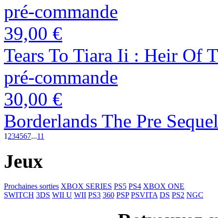
pré-commande
39,00 €
Tears To Tiara Ii : Heir Of
pré-commande
30,00 €
Borderlands The Pre Seque
1
2
3
4
5
6
7
...
11
Jeux
Prochaines sorties
XBOX SERIES
PS5
PS4
XBOX ONE
SWITCH
3DS
WII U
WII
PS3
360
PSP
PSVITA
DS
PS2
NGC