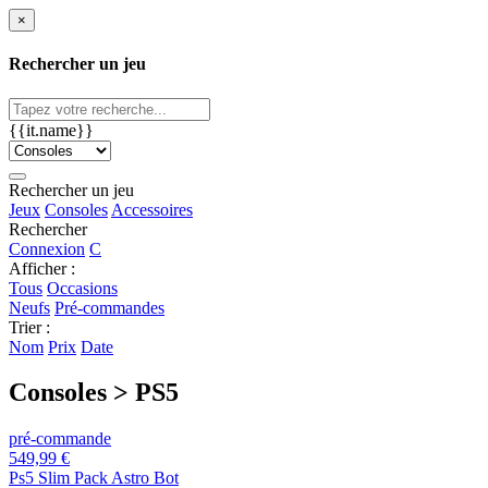
×
Rechercher un jeu
{{it.name}}
Rechercher un jeu
Jeux
Consoles
Accessoires
Rechercher
Connexion
C
Afficher :
Tous
Occasions
Neufs
Pré-commandes
Trier :
Nom
Prix
Date
Consoles > PS5
pré-commande
549,99 €
Ps5 Slim Pack Astro Bot