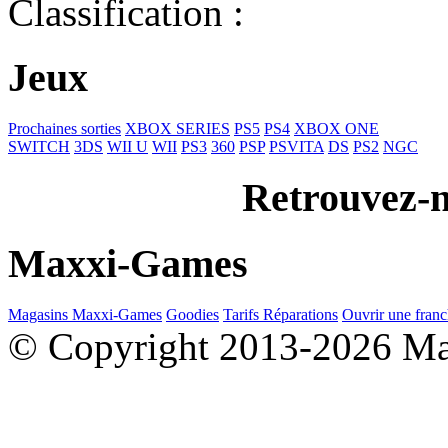
Classification :
Jeux
Prochaines sorties
XBOX SERIES
PS5
PS4
XBOX ONE
SWITCH
3DS
WII U
WII
PS3
360
PSP
PSVITA
DS
PS2
NGC
Retrouvez-n
Maxxi-Games
Magasins Maxxi-Games
Goodies
Tarifs Réparations
Ouvrir une franc
© Copyright 2013-2026 M