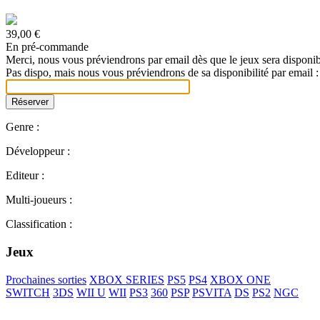
39,00 €
En pré-commande
Merci, nous vous préviendrons par email dès que le jeux sera disponib
Pas dispo, mais nous vous préviendrons de sa disponibilité par email :
Genre :
Développeur :
Editeur :
Multi-joueurs :
Classification :
Jeux
Prochaines sorties
XBOX SERIES
PS5
PS4
XBOX ONE
SWITCH
3DS
WII U
WII
PS3
360
PSP
PSVITA
DS
PS2
NGC