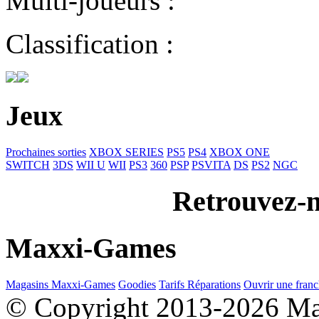
Multi-joueurs :
Classification :
Jeux
Prochaines sorties
XBOX SERIES
PS5
PS4
XBOX ONE
SWITCH
3DS
WII U
WII
PS3
360
PSP
PSVITA
DS
PS2
NGC
Retrouvez-n
Maxxi-Games
Magasins Maxxi-Games
Goodies
Tarifs Réparations
Ouvrir une franc
© Copyright 2013-2026 M