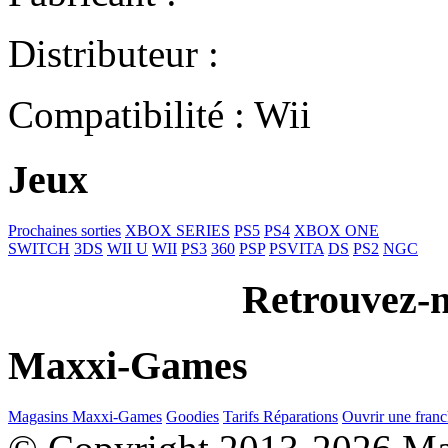
Distributeur :
Compatibilité : Wii
Jeux
Prochaines sorties
XBOX SERIES
PS5
PS4
XBOX ONE
SWITCH
3DS
WII U
WII
PS3
360
PSP
PSVITA
DS
PS2
NGC
Retrouvez-n
Maxxi-Games
Magasins Maxxi-Games
Goodies
Tarifs Réparations
Ouvrir une franc