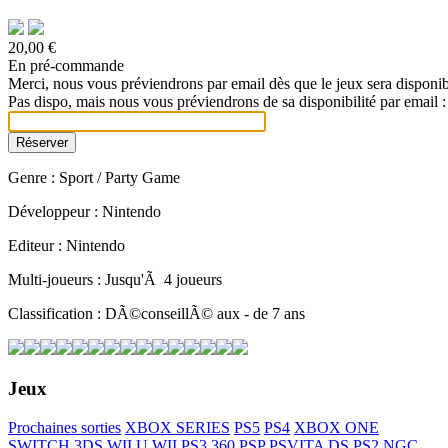
20,00 €
En pré-commande
Merci, nous vous préviendrons par email dès que le jeux sera disponib
Pas dispo, mais nous vous préviendrons de sa disponibilité par email :
Genre : Sport / Party Game
Développeur : Nintendo
Editeur : Nintendo
Multi-joueurs : Jusqu'Ã 4 joueurs
Classification : DÃ©conseillÃ© aux - de 7 ans
Jeux
Prochaines sorties
XBOX SERIES
PS5
PS4
XBOX ONE
SWITCH
3DS
WII U
WII
PS3
360
PSP
PSVITA
DS
PS2
NGC