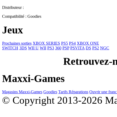
Distributeur :
Compatibilité : Goodies
Jeux
Prochaines sorties
XBOX SERIES
PS5
PS4
XBOX ONE
SWITCH
3DS
WII U
WII
PS3
360
PSP
PSVITA
DS
PS2
NGC
Retrouvez-n
Maxxi-Games
Magasins Maxxi-Games
Goodies
Tarifs Réparations
Ouvrir une franc
© Copyright 2013-2026 M