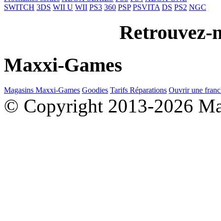
SWITCH
3DS
WII U
WII
PS3
360
PSP
PSVITA
DS
PS2
NGC
Retrouvez-n
Maxxi-Games
Magasins Maxxi-Games
Goodies
Tarifs Réparations
Ouvrir une franc
© Copyright 2013-2026 M