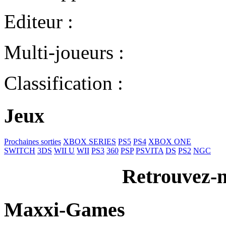
Editeur :
Multi-joueurs :
Classification :
Jeux
Prochaines sorties
XBOX SERIES
PS5
PS4
XBOX ONE
SWITCH
3DS
WII U
WII
PS3
360
PSP
PSVITA
DS
PS2
NGC
Retrouvez-n
Maxxi-Games