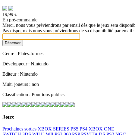
19,99 €
En pré-commande
Merci, nous vous préviendrons par email dès que le jeux sera disponib
Pas dispo, mais nous vous préviendrons de sa disponibilité par email :
Genre : Plates-formes
Développeur : Nintendo
Editeur : Nintendo
Multi-joueurs : non
Classification : Pour tous publics
Jeux
Prochaines sorties
XBOX SERIES
PS5
PS4
XBOX ONE
SWITCH
3DS
WII U
WII
PS3
360
PSP
PSVITA
DS
PS2
NGC