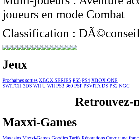
Multi-joueurs : Aventure ac
joueurs en mode Combat
Classification : DÃ©consei
Jeux
Prochaines sorties
XBOX SERIES
PS5
PS4
XBOX ONE
SWITCH
3DS
WII U
WII
PS3
360
PSP
PSVITA
DS
PS2
NGC
Retrouvez-n
Maxxi-Games
Magasins Maxxi-Games
Goodies
Tarifs Réparations
Ouvrir une franc