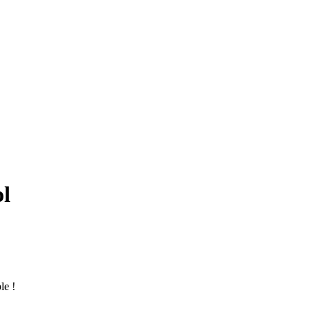
ol
le !