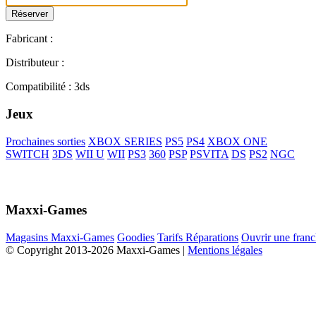
Fabricant :
Distributeur :
Compatibilité : 3ds
Jeux
Prochaines sorties
XBOX SERIES
PS5
PS4
XBOX ONE
SWITCH
3DS
WII U
WII
PS3
360
PSP
PSVITA
DS
PS2
NGC
Maxxi-Games
Magasins Maxxi-Games
Goodies
Tarifs Réparations
Ouvrir une franc
© Copyright 2013-2026 Maxxi-Games |
Mentions légales