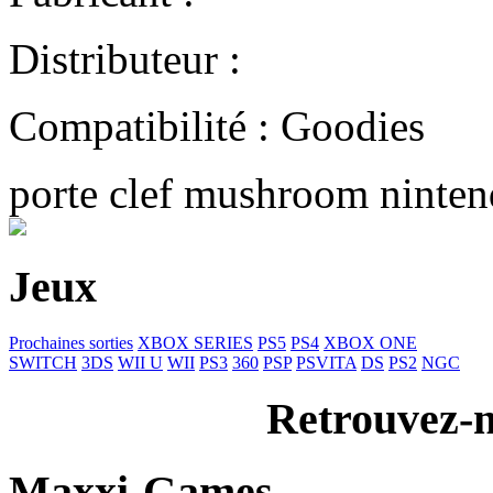
Distributeur :
Compatibilité : Goodies
porte clef mushroom ninte
Jeux
Prochaines sorties
XBOX SERIES
PS5
PS4
XBOX ONE
SWITCH
3DS
WII U
WII
PS3
360
PSP
PSVITA
DS
PS2
NGC
Retrouvez-n
Maxxi-Games