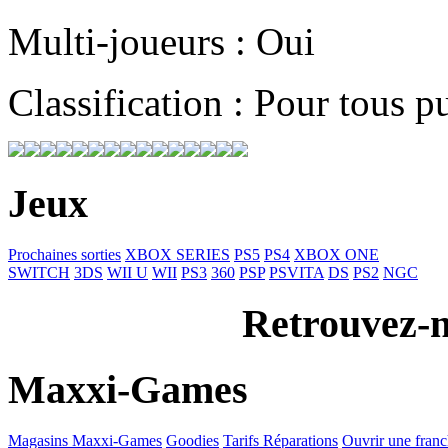
Multi-joueurs : Oui
Classification : Pour tous p
Jeux
Prochaines sorties
XBOX SERIES
PS5
PS4
XBOX ONE
SWITCH
3DS
WII U
WII
PS3
360
PSP
PSVITA
DS
PS2
NGC
Retrouvez-n
Maxxi-Games
Magasins Maxxi-Games
Goodies
Tarifs Réparations
Ouvrir une franc