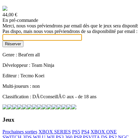
44,00 €
En pré-commande
Merci, nous vous préviendrons par email dès que le jeux sera disponib
Pas dispo, mais nous vous préviendrons de sa disponibilité par email :
Genre : Beat'em all
Développeur : Team Ninja
Editeur : Tecmo Koei
Multi-joueurs : non
Classification : DÃ©conseillÃ© aux - de 18 ans
Jeux
Prochaines sorties
XBOX SERIES
PS5
PS4
XBOX ONE
SWITCH
3DS
WII U
WII
PS3
360
PSP
PSVITA
DS
PS2
NGC