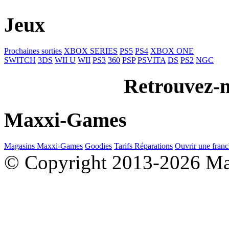
Jeux
Prochaines sorties
XBOX SERIES
PS5
PS4
XBOX ONE
SWITCH
3DS
WII U
WII
PS3
360
PSP
PSVITA
DS
PS2
NGC
Retrouvez-n
Maxxi-Games
Magasins Maxxi-Games
Goodies
Tarifs Réparations
Ouvrir une franc
© Copyright 2013-2026 M