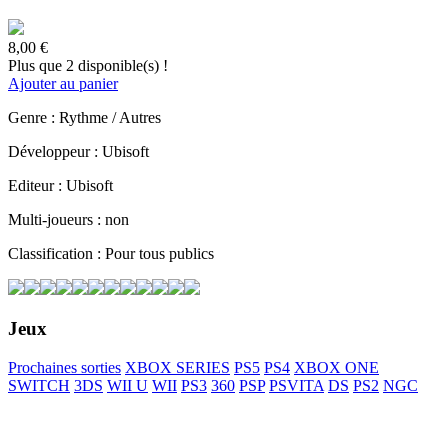
8,00 €
Plus que 2 disponible(s) !
Ajouter au panier
Genre : Rythme / Autres
Développeur : Ubisoft
Editeur : Ubisoft
Multi-joueurs : non
Classification : Pour tous publics
Jeux
Prochaines sorties
XBOX SERIES
PS5
PS4
XBOX ONE
SWITCH
3DS
WII U
WII
PS3
360
PSP
PSVITA
DS
PS2
NGC