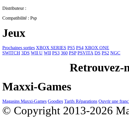
Distributeur :
Compatibilité : Psp
Jeux
Prochaines sorties
XBOX SERIES
PS5
PS4
XBOX ONE
SWITCH
3DS
WII U
WII
PS3
360
PSP
PSVITA
DS
PS2
NGC
Retrouvez-n
Maxxi-Games
Magasins Maxxi-Games
Goodies
Tarifs Réparations
Ouvrir une franc
© Copyright 2013-2026 M