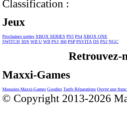
Classification :
Jeux
Prochaines sorties
XBOX SERIES
PS5
PS4
XBOX ONE
SWITCH
3DS
WII U
WII
PS3
360
PSP
PSVITA
DS
PS2
NGC
Retrouvez-n
Maxxi-Games
Magasins Maxxi-Games
Goodies
Tarifs Réparations
Ouvrir une franc
© Copyright 2013-2026 M