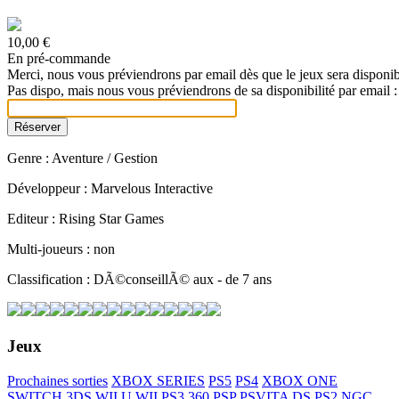
10,00 €
En pré-commande
Merci, nous vous préviendrons par email dès que le jeux sera disponib
Pas dispo, mais nous vous préviendrons de sa disponibilité par email :
Genre : Aventure / Gestion
Développeur : Marvelous Interactive
Editeur : Rising Star Games
Multi-joueurs : non
Classification : DÃ©conseillÃ© aux - de 7 ans
Jeux
Prochaines sorties
XBOX SERIES
PS5
PS4
XBOX ONE
SWITCH
3DS
WII U
WII
PS3
360
PSP
PSVITA
DS
PS2
NGC