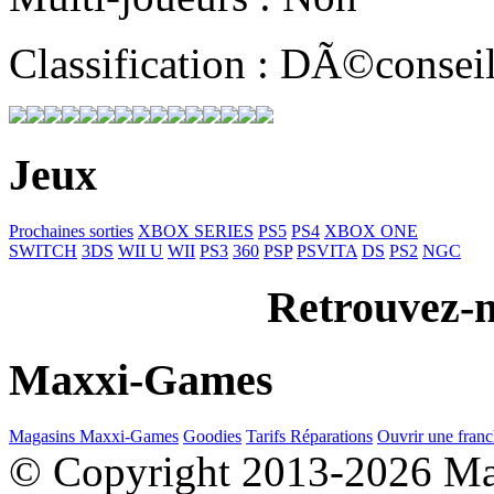
Classification : DÃ©consei
Jeux
Prochaines sorties
XBOX SERIES
PS5
PS4
XBOX ONE
SWITCH
3DS
WII U
WII
PS3
360
PSP
PSVITA
DS
PS2
NGC
Retrouvez-n
Maxxi-Games
Magasins Maxxi-Games
Goodies
Tarifs Réparations
Ouvrir une franc
© Copyright 2013-2026 M