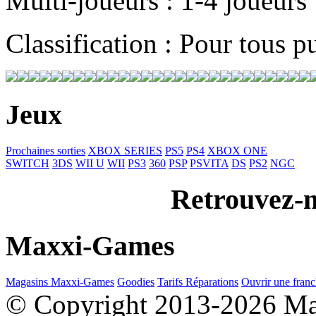
Multi-joueurs : 1-4 joueurs
Classification : Pour tous p
Jeux
Prochaines sorties
XBOX SERIES
PS5
PS4
XBOX ONE
SWITCH
3DS
WII U
WII
PS3
360
PSP
PSVITA
DS
PS2
NGC
Retrouvez-n
Maxxi-Games
Magasins Maxxi-Games
Goodies
Tarifs Réparations
Ouvrir une franc
© Copyright 2013-2026 M