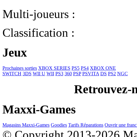
Multi-joueurs :
Classification :
Jeux
Prochaines sorties
XBOX SERIES
PS5
PS4
XBOX ONE
SWITCH
3DS
WII U
WII
PS3
360
PSP
PSVITA
DS
PS2
NGC
Retrouvez-n
Maxxi-Games
Magasins Maxxi-Games
Goodies
Tarifs Réparations
Ouvrir une franc
© Copyright 2013-2026 M