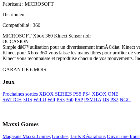
Fabricant : MICROSOFT
Distributeur :
Compatibilité : 360
MICROSOFT Xbox 360 Kinect Sensor noir
OCCASION
Simple dâ€™utilisation pour un divertissement immÃ©diat, Kinect va 
Kinect pour Xbox 360 vous laisse les mains libres pour profiter de vos
Kinect vous reconnaisse et reproduise chacun de vos mouvements. In
GARANTIE 6 MOIS
Jeux
Prochaines sorties
XBOX SERIES
PS5
PS4
XBOX ONE
SWITCH
3DS
WII U
WII
PS3
360
PSP
PSVITA
DS
PS2
NGC
Maxxi-Games
Magasins Maxxi-Games
Goodies
Tarifs Réparations
Ouvrir une franc