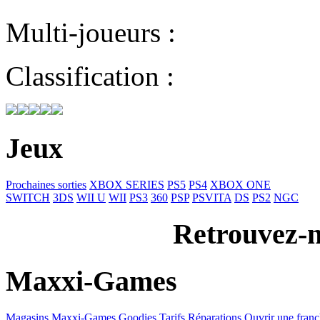
Multi-joueurs :
Classification :
Jeux
Prochaines sorties
XBOX SERIES
PS5
PS4
XBOX ONE
SWITCH
3DS
WII U
WII
PS3
360
PSP
PSVITA
DS
PS2
NGC
Retrouvez-n
Maxxi-Games
Magasins Maxxi-Games
Goodies
Tarifs Réparations
Ouvrir une franc