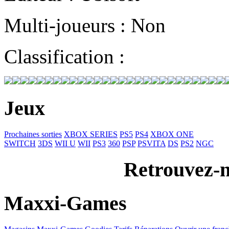
Multi-joueurs : Non
Classification :
Jeux
Prochaines sorties
XBOX SERIES
PS5
PS4
XBOX ONE
SWITCH
3DS
WII U
WII
PS3
360
PSP
PSVITA
DS
PS2
NGC
Retrouvez-n
Maxxi-Games