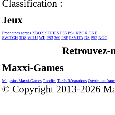
Classification :
Jeux
Prochaines sorties
XBOX SERIES
PS5
PS4
XBOX ONE
SWITCH
3DS
WII U
WII
PS3
360
PSP
PSVITA
DS
PS2
NGC
Retrouvez-n
Maxxi-Games
Magasins Maxxi-Games
Goodies
Tarifs Réparations
Ouvrir une franc
© Copyright 2013-2026 M