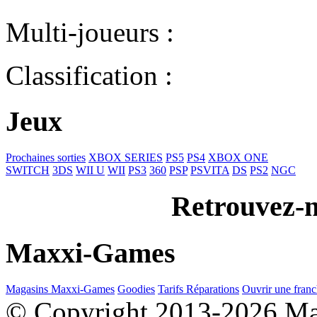
Multi-joueurs :
Classification :
Jeux
Prochaines sorties
XBOX SERIES
PS5
PS4
XBOX ONE
SWITCH
3DS
WII U
WII
PS3
360
PSP
PSVITA
DS
PS2
NGC
Retrouvez-n
Maxxi-Games
Magasins Maxxi-Games
Goodies
Tarifs Réparations
Ouvrir une franc
© Copyright 2013-2026 M