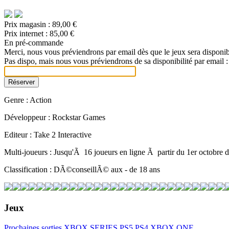
Prix magasin :
89,00 €
Prix internet :
85,00 €
En pré-commande
Merci, nous vous préviendrons par email dès que le jeux sera disponib
Pas dispo, mais nous vous préviendrons de sa disponibilité par email :
Genre : Action
Développeur : Rockstar Games
Editeur : Take 2 Interactive
Multi-joueurs : Jusqu'Ã 16 joueurs en ligne Ã partir du 1er octobre
Classification : DÃ©conseillÃ© aux - de 18 ans
Jeux
Prochaines sorties
XBOX SERIES
PS5
PS4
XBOX ONE