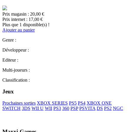
Prix magasin :
20,00 €
Prix internet :
17,00 €
Plus que 1 disponible(s) !
Ajouter au panier
Genre :
Développeur :
Editeur :
Multi-joueurs :
Classification :
Jeux
Prochaines sorties
XBOX SERIES
PS5
PS4
XBOX ONE
SWITCH
3DS
WII U
WII
PS3
360
PSP
PSVITA
DS
PS2
NGC
Maxxi-Games