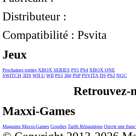
Distributeur :
Compatibilité : Psvita
Jeux
Prochaines sorties
XBOX SERIES
PS5
PS4
XBOX ONE
SWITCH
3DS
WII U
WII
PS3
360
PSP
PSVITA
DS
PS2
NGC
Retrouvez-n
Maxxi-Games
Magasins Maxxi-Games
Goodies
Tarifs Réparations
Ouvrir une franc