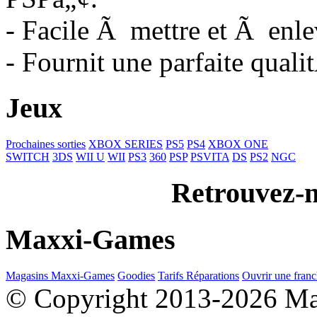
- Facile Ã mettre et Ã enle
- Fournit une parfaite qual
Jeux
Prochaines sorties
XBOX SERIES
PS5
PS4
XBOX ONE
SWITCH
3DS
WII U
WII
PS3
360
PSP
PSVITA
DS
PS2
NGC
Retrouvez-n
Maxxi-Games
Magasins Maxxi-Games
Goodies
Tarifs Réparations
Ouvrir une franc
© Copyright 2013-2026 M