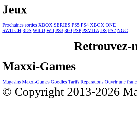
Jeux
Prochaines sorties
XBOX SERIES
PS5
PS4
XBOX ONE
SWITCH
3DS
WII U
WII
PS3
360
PSP
PSVITA
DS
PS2
NGC
Retrouvez-n
Maxxi-Games
Magasins Maxxi-Games
Goodies
Tarifs Réparations
Ouvrir une franc
© Copyright 2013-2026 M