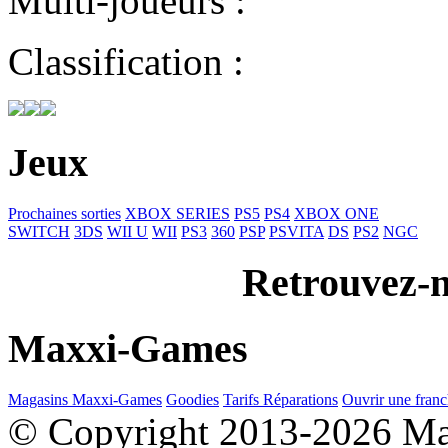
Multi-joueurs :
Classification :
Jeux
Prochaines sorties
XBOX SERIES
PS5
PS4
XBOX ONE
SWITCH
3DS
WII U
WII
PS3
360
PSP
PSVITA
DS
PS2
NGC
Retrouvez-n
Maxxi-Games
Magasins Maxxi-Games
Goodies
Tarifs Réparations
Ouvrir une franc
© Copyright 2013-2026 M