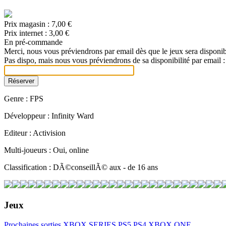
Prix magasin :
7,00 €
Prix internet :
3,00 €
En pré-commande
Merci, nous vous préviendrons par email dès que le jeux sera disponib
Pas dispo, mais nous vous préviendrons de sa disponibilité par email :
Genre : FPS
Développeur : Infinity Ward
Editeur : Activision
Multi-joueurs : Oui, online
Classification : DÃ©conseillÃ© aux - de 16 ans
Jeux
Prochaines sorties
XBOX SERIES
PS5
PS4
XBOX ONE