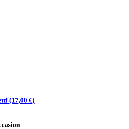
euf (17,00 €)
ccasion