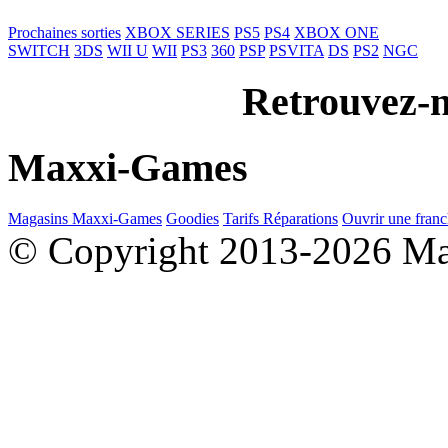
Prochaines sorties
XBOX SERIES
PS5
PS4
XBOX ONE
SWITCH
3DS
WII U
WII
PS3
360
PSP
PSVITA
DS
PS2
NGC
Retrouvez-n
Maxxi-Games
Magasins Maxxi-Games
Goodies
Tarifs Réparations
Ouvrir une franc
© Copyright 2013-2026 M