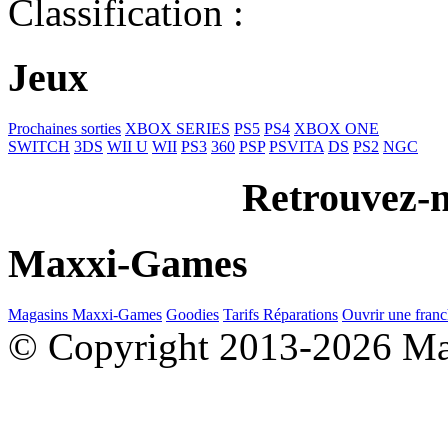
Classification :
Jeux
Prochaines sorties
XBOX SERIES
PS5
PS4
XBOX ONE
SWITCH
3DS
WII U
WII
PS3
360
PSP
PSVITA
DS
PS2
NGC
Retrouvez-n
Maxxi-Games
Magasins Maxxi-Games
Goodies
Tarifs Réparations
Ouvrir une franc
© Copyright 2013-2026 M