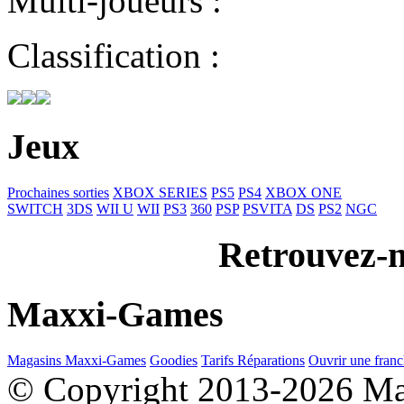
Multi-joueurs :
Classification :
Jeux
Prochaines sorties
XBOX SERIES
PS5
PS4
XBOX ONE
SWITCH
3DS
WII U
WII
PS3
360
PSP
PSVITA
DS
PS2
NGC
Retrouvez-n
Maxxi-Games
Magasins Maxxi-Games
Goodies
Tarifs Réparations
Ouvrir une franc
© Copyright 2013-2026 M