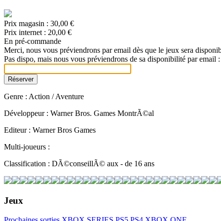
Prix magasin :
30,00 €
Prix internet :
20,00 €
En pré-commande
Merci, nous vous préviendrons par email dès que le jeux sera disponib
Pas dispo, mais nous vous préviendrons de sa disponibilité par email :
Genre : Action / Aventure
Développeur : Warner Bros. Games MontrÃ©al
Editeur : Warner Bros Games
Multi-joueurs :
Classification : DÃ©conseillÃ© aux - de 16 ans
Jeux
Prochaines sorties
XBOX SERIES
PS5
PS4
XBOX ONE