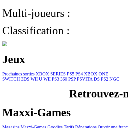
Multi-joueurs :
Classification :
Jeux
Prochaines sorties
XBOX SERIES
PS5
PS4
XBOX ONE
SWITCH
3DS
WII U
WII
PS3
360
PSP
PSVITA
DS
PS2
NGC
Retrouvez-n
Maxxi-Games
Magasins Maxxi-Games
Goodies
Tarifs Réparations
Ouvrir une franc