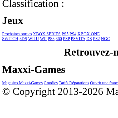
Classification :
Jeux
Prochaines sorties
XBOX SERIES
PS5
PS4
XBOX ONE
SWITCH
3DS
WII U
WII
PS3
360
PSP
PSVITA
DS
PS2
NGC
Retrouvez-n
Maxxi-Games
Magasins Maxxi-Games
Goodies
Tarifs Réparations
Ouvrir une franc
© Copyright 2013-2026 M