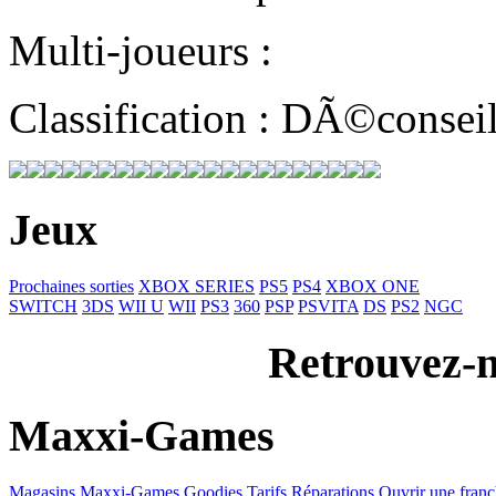
Multi-joueurs :
Classification : DÃ©consei
Jeux
Prochaines sorties
XBOX SERIES
PS5
PS4
XBOX ONE
SWITCH
3DS
WII U
WII
PS3
360
PSP
PSVITA
DS
PS2
NGC
Retrouvez-n
Maxxi-Games
Magasins Maxxi-Games
Goodies
Tarifs Réparations
Ouvrir une franc