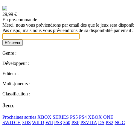
29,99 €
En pré-commande
Merci, nous vous préviendrons par email dès que le jeux sera disponib
Pas dispo, mais nous vous préviendrons de sa disponibilité par email :
Genre :
Développeur :
Editeur :
Multi-joueurs :
Classification :
Jeux
Prochaines sorties
XBOX SERIES
PS5
PS4
XBOX ONE
SWITCH
3DS
WII U
WII
PS3
360
PSP
PSVITA
DS
PS2
NGC